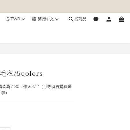
$
TWD
繁體中文
找商品
立即購買
衣/5colors
購皆為7-30工作天.ᐟ.ᐟ.ᐟ（可等待再購買呦
‼️）