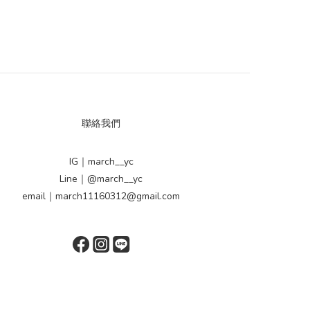
聯絡我們
IG｜march__yc
Line｜@march__yc
email｜march11160312@gmail.com