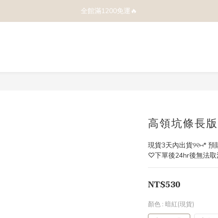
全館滿1200免運🔥
高領坑條長版毛
現貨3天內出貨୨୧⑅* 預
♡下單後24hr後無法取消
NT$530
顏色
: 暗紅(現貨)