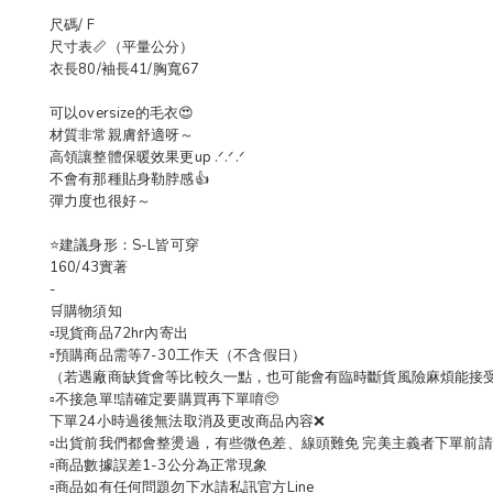
尺碼/ F
尺寸表📏（平量公分）
衣長80/袖長41/胸寬67
可以oversize的毛衣😍
材質非常親膚舒適呀～
高領讓整體保暖效果更up .ᐟ.ᐟ.ᐟ
不會有那種貼身勒脖感👍
彈力度也很好～
⭐️建議身形：S-L皆可穿
160/43實著
-
🛒購物須知
▫️現貨商品72hr內寄出
▫️預購商品需等7-30工作天（不含假日）
（若遇廠商缺貨會等比較久一點，也可能會有臨時斷貨風險麻煩能接
▫️不接急單‼️請確定要購買再下單唷🥺
下單24小時過後無法取消及更改商品內容❌
▫️出貨前我們都會整燙過，有些微色差、線頭難免 完美主義者下單前請三思🙇
▫️商品數據誤差1-3公分為正常現象
▫️商品如有任何問題勿下水請私訊官方Line