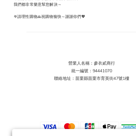
我們都非常樂意幫您解決～
𖤐請理性購物🙏祝購物愉快～謝謝你們💖
營業人名稱：參衣貳商行
統一編號：94441070
聯絡地址：苗栗縣苗栗市育英街47號1樓