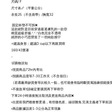
尺碼/ F
尺寸表📏（平量公分）
衣長25（不含肩帶）/胸寬32
固定杯墊不可拆❌
這款絕對是目前穿過最遮膚乳的一款😍
棉質超級舒服.ᐟ.ᐟ.ᐟ白色完全不透唷
繞脖的小巧思營造了一些純欲感♡
⭐️建議身形：建議D cup以下再購買唷
160/43實著
-
🛒購物須知
▫️現貨商品72hr內寄出
▫️預購商品需等7-30工作天（不含假日）
（若遇廠商缺貨會等比較久一點，也可能會有臨時斷貨風險麻煩能接
▫️不接急單‼️請確定要購買再下單唷🥺
下單24小時過後無法取消及更改商品內容❌
▫️出貨前我們都會整燙過，有些微色差、線頭難免 完美主義者下單前請三思🙇
▫️商品數據誤差1-3公分為正常現象