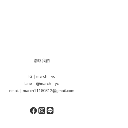
聯絡我們
IG｜march__yc
Line｜@march__yc
email｜march11160312@gmail.com