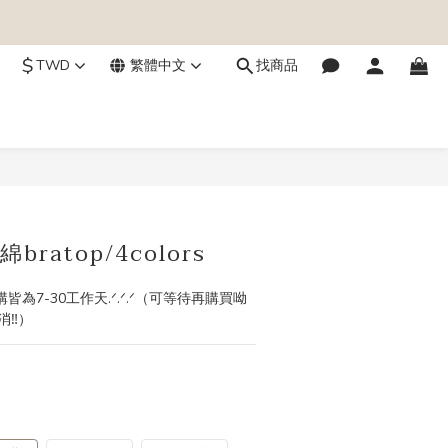
$
TWD
繁體中文
找商品
立即購買
ratop/4colors
購皆為7-30工作天.ᐟ.ᐟ.ᐟ（可等待再購買呦
‼️）