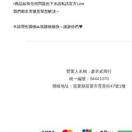
▫️商品如有任何問題勿下水請私訊官方Line
我們都非常樂意幫您解決～
𖤐請理性購物🙏祝購物愉快～謝謝你們💖
營業人名稱：參衣貳商行
統一編號：94441070
聯絡地址：苗栗縣苗栗市育英街47號1樓