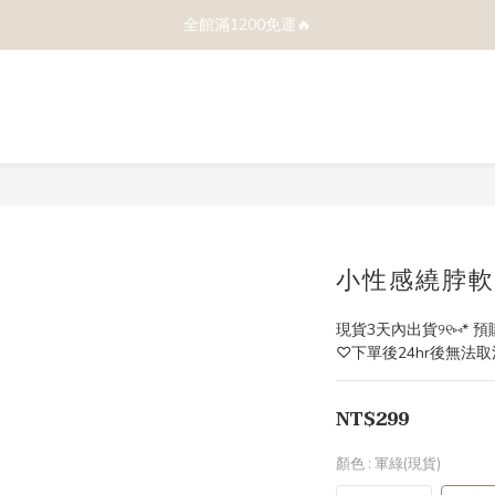
全館滿1200免運🔥
小性感繞脖軟綿b
現貨3天內出貨୨୧⑅* 預
♡下單後24hr後無法取消
NT$299
顏色
: 軍綠(現貨)