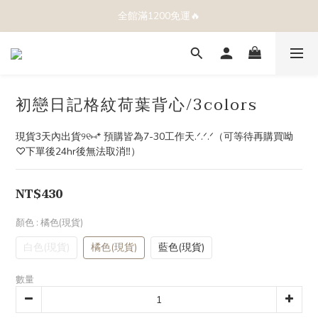
全館滿1200免運🔥
初戀日記格紋荷葉背心/3colors
現貨3天內出貨୨୧⑅* 預購皆為7-30工作天.ᐟ.ᐟ.ᐟ（可等待再購買呦
♡下單後24hr後無法取消‼️）
NT$430
顏色
: 橘色(現貨)
白色(現貨)
橘色(現貨)
藍色(現貨)
數量