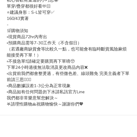
私心喜歡荷葉邊的小巧思🤩
單穿/疊穿都很好看🫶🏻
⭐️建議身形：S-L皆可穿✅
160/43實著
-
🛒購物須知
▫️現貨商品72hr內寄出
▫️預購商品需等7-30工作天（不含假日）
（若遇廠商缺貨會等比較久一點，也可能會有臨時斷貨風險麻煩
能接受再下單！）
▫️不接急單‼️請確定要購買再下單唷🥺
下單24小時過後無法取消及更改商品內容❌
▫️出貨前我們都會整燙過，有些微色差、線頭難免 完美主義者下單
前請三思🙇🏻‍♀️
▫️商品數據誤差1-3公分為正常現象
▫️商品如有任何問題勿下水請私訊官方Line
我們都非常樂意幫您解決～
𖤐請理性購物🙏祝購物愉快～謝謝你們💖