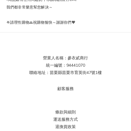
我們都非常樂意幫您解決～
𖤐請理性購物🙏祝購物愉快～謝謝你們💖
營業人名稱：參衣貳商行
統一編號：94441070
聯絡地址：苗栗縣苗栗市育英街47號1樓
顧客服務
條款與細則
運送服務方式
退換貨政策