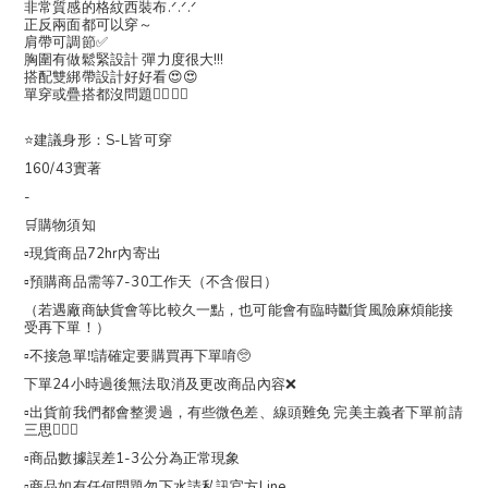
非常質感的格紋西裝布.ᐟ.ᐟ.ᐟ
正反兩面都可以穿～
肩帶可調節✅
胸圍有做鬆緊設計 彈力度很大!!!
搭配雙綁帶設計好好看😍😍
單穿或疊搭都沒問題🙂‍↕️🙂‍↕️
⭐️建議身形：S-L皆可穿
160/43實著
-
🛒購物須知
▫️現貨商品72hr內寄出
▫️預購商品需等7-30工作天（不含假日）
（若遇廠商缺貨會等比較久一點，也可能會有臨時斷貨風險麻煩能接
受再下單！）
▫️不接急單‼️請確定要購買再下單唷🥺
下單24小時過後無法取消及更改商品內容❌
▫️出貨前我們都會整燙過，有些微色差、線頭難免 完美主義者下單前請
三思🙇🏻‍♀️
▫️商品數據誤差1-3公分為正常現象
▫️商品如有任何問題勿下水請私訊官方Line