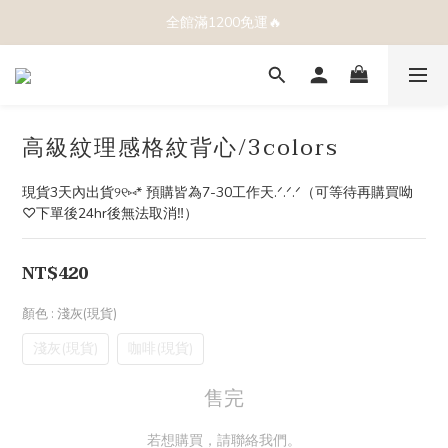
全館滿1200免運🔥
高級紋理感格紋背心/3colors
現貨3天內出貨୨୧⑅* 預購皆為7-30工作天.ᐟ.ᐟ.ᐟ（可等待再購買呦
♡下單後24hr後無法取消‼️）
NT$420
顏色
: 淺灰(現貨)
淺灰(現貨)
咖啡(現貨)
售完
若想購買，請聯絡我們。