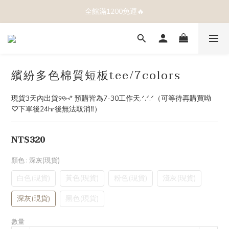
全館滿1200免運🔥
繽紛多色棉質短板tee/7colors
現貨3天內出貨୨୧⑅* 預購皆為7-30工作天.ᐟ.ᐟ.ᐟ（可等待再購買呦
♡下單後24hr後無法取消‼️）
NT$320
顏色
: 深灰(現貨)
白色(現貨)
黃色(現貨)
粉色(現貨)
淺灰(現貨)
深灰(現貨)
黑色(現貨)
數量