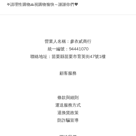
𖤐請理性購物🙏祝購物愉快～謝謝你們💖
營業人名稱：參衣貳商行
統一編號：94441070
聯絡地址：苗栗縣苗栗市育英街47號1樓
顧客服務
條款與細則
運送服務方式
退換貨政策
防詐騙宣導