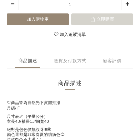
加入購物車
立即購買
加入追蹤清單
商品描述
送貨及付款方式
顧客評價
商品描述
🤍商品皆為自然光下實體拍攝
尺碼/ F
尺寸表📏（平量公分）
衣長43/袖長13/胸寬40
絕對是包色價無誤呀!!!🤩
顏色還都是非常春夏的繽紛色😍
這款白色不太透.ᐟ.ᐟ