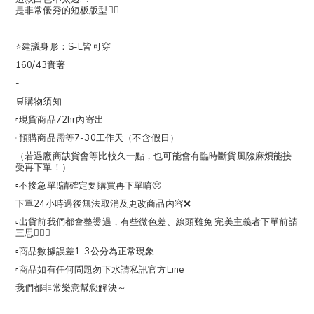
是非常優秀的短板版型👍🏻
⭐️建議身形：S-L皆可穿
160/43實著
-
🛒購物須知
▫️現貨商品72hr內寄出
▫️預購商品需等7-30工作天（不含假日）
（若遇廠商缺貨會等比較久一點，也可能會有臨時斷貨風險麻煩能接
受再下單！）
▫️不接急單‼️請確定要購買再下單唷🥺
下單24小時過後無法取消及更改商品內容❌
▫️出貨前我們都會整燙過，有些微色差、線頭難免 完美主義者下單前請
三思🙇🏻‍♀️
▫️商品數據誤差1-3公分為正常現象
▫️商品如有任何問題勿下水請私訊官方Line
我們都非常樂意幫您解決～