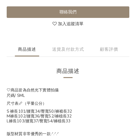
聯絡我們
加入追蹤清單
商品描述
送貨及付款方式
顧客評價
商品描述
🤍商品皆為自然光下實體拍攝
尺碼/ SML
尺寸表📏（平量公分）
S 褲長101/腰寬34/臀寬50/褲襠長32
M褲長102/腰寬36/臀寬52/褲檔長32
L褲長103/腰寬37/臀寬54/褲檔長33
版型材質非常優秀的一款.ᐟ.ᐟ.ᐟ