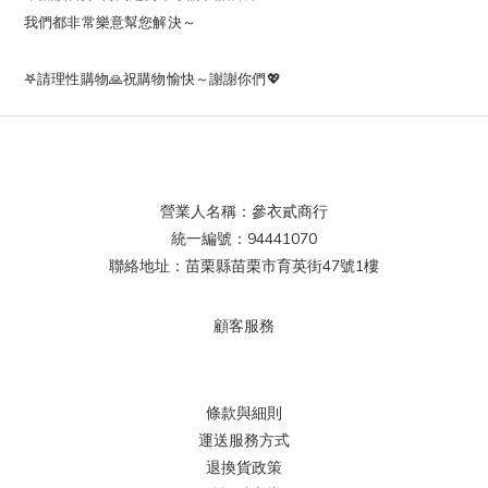
我們都非常樂意幫您解決～
𖤐請理性購物🙏祝購物愉快～謝謝你們💖
營業人名稱：參衣貳商行
統一編號：94441070
聯絡地址：苗栗縣苗栗市育英街47號1樓
顧客服務
條款與細則
運送服務方式
退換貨政策