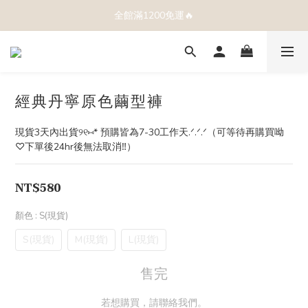
全館滿1200免運🔥
經典丹寧原色繭型褲
現貨3天內出貨୨୧⑅* 預購皆為7-30工作天.ᐟ.ᐟ.ᐟ（可等待再購買呦
♡下單後24hr後無法取消‼️）
NT$580
顏色
: S(現貨)
S(現貨)
M(現貨)
L(現貨)
售完
若想購買，請聯絡我們。