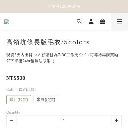
全館滿1200免運🔥
高領坑條長版毛衣/5colors
現貨3天內出貨୨୧⑅* 預購皆為7-30工作天.ᐟ.ᐟ.ᐟ（可等待再購買呦
♡下單後24hr後無法取消‼️）
NT$530
Color
: 暗紅(現貨)
暗紅(現貨)
米白(現貨)
Quantity