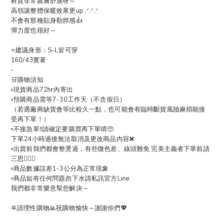
材質非常親膚舒適呀～
高領讓整體保暖效果更up .ᐟ.ᐟ.ᐟ
不會有那種貼身勒脖感👍
彈力度也很好～
⭐️建議身形：S-L皆可穿
160/43實著
-
🛒購物須知
▫️現貨商品72hr內寄出
▫️預購商品需等7-30工作天（不含假日）
（若遇廠商缺貨會等比較久一點，也可能會有臨時斷貨風險麻煩能接
受再下單！）
▫️不接急單‼️請確定要購買再下單唷🥺
下單24小時過後無法取消及更改商品內容❌
▫️出貨前我們都會整燙過，有些微色差、線頭難免 完美主義者下單前請
三思🙇🏻‍♀️
▫️商品數據誤差1-3公分為正常現象
▫️商品如有任何問題勿下水請私訊官方Line
我們都非常樂意幫您解決～
𖤐請理性購物🙏祝購物愉快～謝謝你們💖