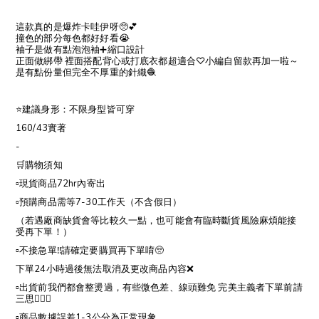
這款真的是爆炸卡哇伊呀🥺💕
撞色的部分每色都好好看😭
袖子是做有點泡泡袖➕縮口設計
正面做綁帶 裡面搭配背心或打底衣都超適合♡小編自留款再加一啦～
是有點份量但完全不厚重的針織🧶
⭐️建議身形：不限身型皆可穿
160/43實著
-
🛒購物須知
▫️現貨商品72hr內寄出
▫️預購商品需等7-30工作天（不含假日）
（若遇廠商缺貨會等比較久一點，也可能會有臨時斷貨風險麻煩能接
受再下單！）
▫️不接急單‼️請確定要購買再下單唷🥺
下單24小時過後無法取消及更改商品內容❌
▫️出貨前我們都會整燙過，有些微色差、線頭難免 完美主義者下單前請
三思🙇🏻‍♀️
▫️商品數據誤差1-3公分為正常現象