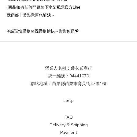
▫️商品如有任何問題勿下水請私訊官方Line
我們都非常樂意幫您解決～
𖤐請理性購物🙏祝購物愉快～謝謝你們💖
營業人名稱：參衣貳商行
統一編號：94441070
聯絡地址：苗栗縣苗栗市育英街47號1樓
Help
FAQ
Delivery & Shipping
Payment