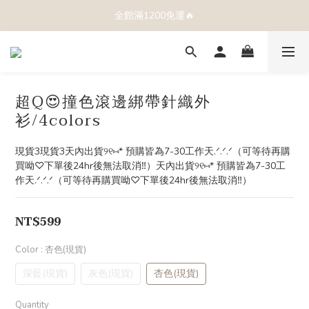
全館滿1200免運🔥
超Q😍撞色滾邊綁帶針織外
衫/4colors
現貨3現貨3天內出貨୨୧⑅* 預購皆為7-30工作天.ᐟ.ᐟ.ᐟ（可等待再購
買呦♡下單後24hr後無法取消‼️）天內出貨୨୧⑅* 預購皆為7-30工
作天.ᐟ.ᐟ.ᐟ（可等待再購買呦♡下單後24hr後無法取消‼️）
NT$599
Color
: 杏色(現貨)
深藍(現貨)
灰色(現貨)
杏色(現貨)
Quantity