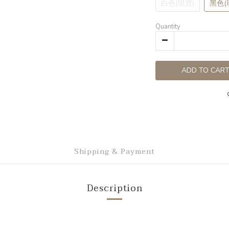
白色(現貨)
黑色(
Quantity
ADD TO CAR
Shipping & Payment
Description