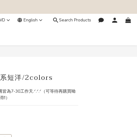
WD
English
Search Products
BUY NOW
短洋/2colors
購皆為7-30工作天.ᐟ.ᐟ.ᐟ（可等待再購買呦
‼️）