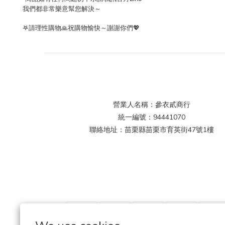
我們都非常樂意幫您解決～
𖤐
請理性購物
🙏
祝購物愉快～謝謝你們
💖
營業人名稱：參衣貳商行
統一編號：94441070
聯絡地址：苗栗縣苗栗市育英街47號1樓