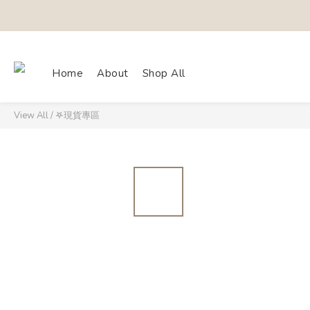
Home
About
Shop All
View All
/
𖤐現貨專區