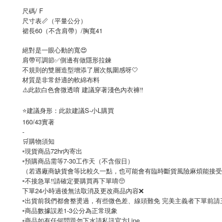
尺碼/ F
尺寸表📏（平量公分）
裙長60（不含肩帶）/胸寬41
絕對是一眼心動的寬😍
肩帶可調節✅側邊有做隱形拉鍊
不規則的雙層造型增添了層次氛圍感呀🤍
材質是非常舒適的軟綿布料
⚠️此款白色會微透唷 建議穿著淺色內衣褲‼️
⭐️建議身形：此款建議S-小L購買
160/43實著
-
🛒購物須知
▫️現貨商品72hr內寄出
▫️預購商品需等7-30工作天（不含假日）
（若遇廠商缺貨會等比較久一點，也可能會有臨時斷貨風險麻煩能接受
▫️不接急單‼️請確定要購買再下單唷🥺
下單24小時過後無法取消及更改商品內容❌
▫️出貨前我們都會整燙過，有些微色差、線頭難免 完美主義者下單前請三思🙇
▫️商品數據誤差1-3公分為正常現象
▫️商品如有任何問題勿下水請私訊官方Line