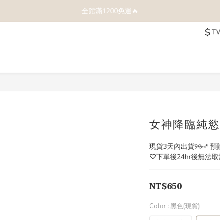
全館滿1200免運🔥
$
T
女神降臨純慾系
現貨3天內出貨୨୧⑅* 預
♡下單後24hr後無法取消
NT$650
Color
: 黑色(現貨)