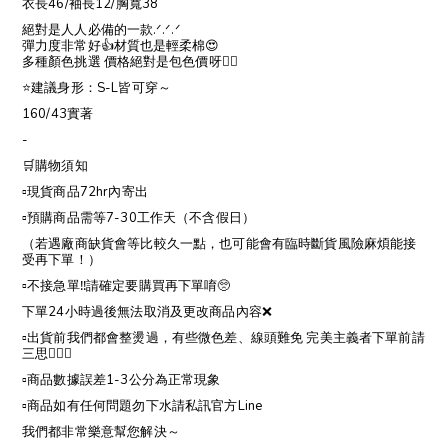
衣長46/袖長12/胸寬38
絕對是人人必備的一款.ᐟ.ᐟ.ᐟ
彈力度非常好👍材質也是輕柔棉😍
多種顏色挑選 價格絕對是包色價呀❤️‍🔥
⭐️建議身形：S-L皆可穿～
160/43實著
-
🛒購物須知
▫️現貨商品72hr內寄出
▫️預購商品需等7-30工作天（不含假日）
（若遇廠商缺貨會等比較久一點，也可能會有臨時斷貨風險麻煩能接
受再下單！）
▫️不接急單‼️請確定要購買再下單唷🥺
下單24小時過後無法取消及更改商品內容❌
▫️出貨前我們都會整燙過，有些微色差、線頭難免 完美主義者下單前請
三思🙇🏻‍♀️
▫️商品數據誤差1-3公分為正常現象
▫️商品如有任何問題勿下水請私訊官方Line
我們都非常樂意幫您解決～