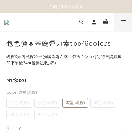
全館滿1200免運🔥
包色價🔥基礎彈力素tee/6colors
現貨3天內出貨୨୧⑅* 預購皆為7-30工作天.ᐟ.ᐟ.ᐟ（可等待再購買呦
♡下單後24hr後無法取消‼️）
NT$320
Color
: 灰藍(現貨)
白色(現貨)
粉色(現貨)
灰藍(現貨)
灰色(現貨)
咖啡(現貨)
黑色(現貨)
Quantity