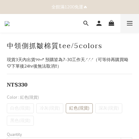
全館滿1200免運🔥
中領側抓皺棉質tee/5colors
現貨3天內出貨୨୧⑅* 預購皆為7-30工作天.ᐟ.ᐟ.ᐟ（可等待再購買呦
♡下單後24hr後無法取消‼️）
NT$330
Color
: 紅色(現貨)
白色(現貨)
冷灰(現貨)
紅色(現貨)
深灰(現貨)
黑色(現貨)
Quantity