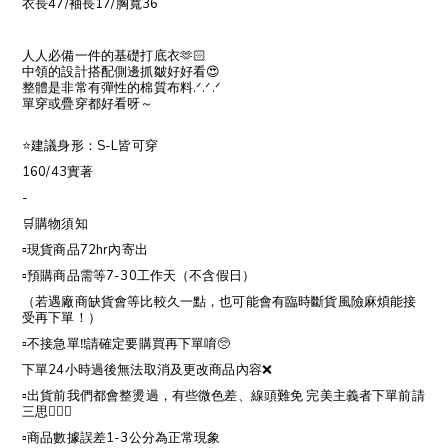
衣長47/袖長17/胸寬36
人人必備一件的基礎打底衣🫶🏻
中領的設計搭配側邊抓皺好好看😍
整體是非常有彈性的棉質布料.ᐟ.ᐟ.ᐟ
單穿或疊穿都好看呀～
⭐️建議身形：S-L皆可穿
160/43實著
-
🛒購物須知
▫️現貨商品72hr內寄出
▫️預購商品需等7-30工作天（不含假日）
（若遇廠商缺貨會等比較久一點，也可能會有臨時斷貨風險麻煩能接
受再下單！）
▫️不接急單‼️請確定要購買再下單唷🥺
下單24小時過後無法取消及更改商品內容❌
▫️出貨前我們都會整燙過，有些微色差、線頭難免 完美主義者下單前請
三思🙇🏻‍♀️
▫️商品數據誤差1-3公分為正常現象