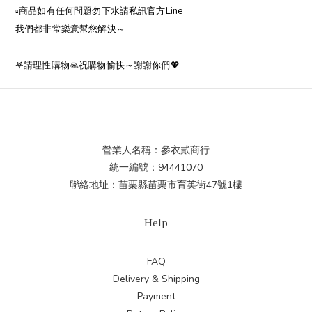
▫️商品如有任何問題勿下水請私訊官方Line
我們都非常樂意幫您解決～
𖤐請理性購物🙏祝購物愉快～謝謝你們💖
營業人名稱：參衣貳商行
統一編號：94441070
聯絡地址：苗栗縣苗栗市育英街47號1樓
Help
FAQ
Delivery & Shipping
Payment