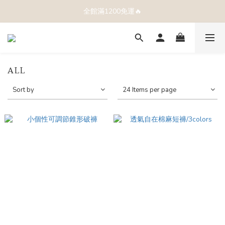
全館滿1200免運🔥
ALL
Sort by
24 Items per page