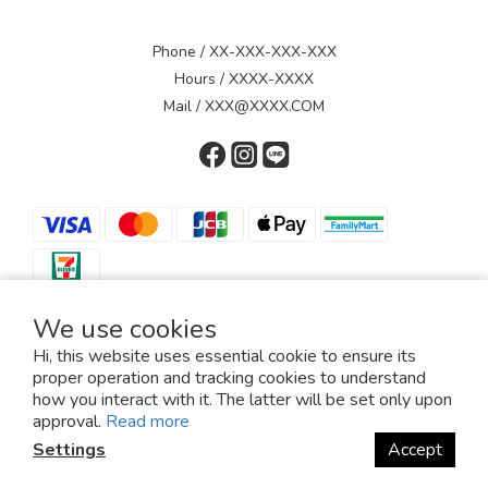
Phone / XX-XXX-XXX-XXX
Hours / XXXX-XXXX
Mail / XXX@XXXX.COM
We use cookies
$
TWD
English
Hi, this website uses essential cookie to ensure its
proper operation and tracking cookies to understand
how you interact with it. The latter will be set only upon
approval.
Read more
Settings
Accept
Copyright© 2022/march__yc