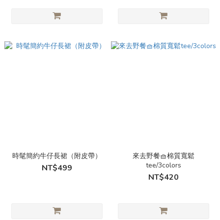
時髦簡約牛仔長裙（附皮帶）
來去野餐🧺棉質寬鬆
tee/3colors
NT$499
NT$420